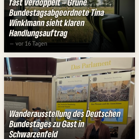
fast verdoppelt – Grüne
Bundestagsabgeordnete Tina
Winklmann sieht klaren
Handlungsauftrag
— vor 16 Tagen
Wanderausstellung des Deutschen
Bundestages zu Gast in
Schwarzenfeld