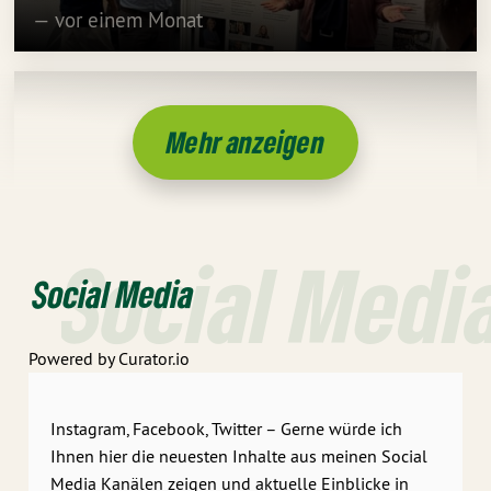
— vor einem Monat
Mehr anzeigen
Social Medi
Social Media
Powered by Curator.io
Instagram, Facebook, Twitter – Gerne würde ich
Ihnen hier die neuesten Inhalte aus meinen Social
Media Kanälen zeigen und aktuelle Einblicke in