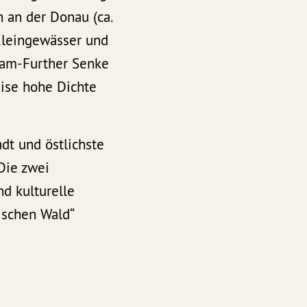
 an der Donau (ca.
 Kleingewässer und
ham-Further Senke
ise hohe Dichte
adt und östlichste
Die zwei
nd kulturelle
ischen Wald“