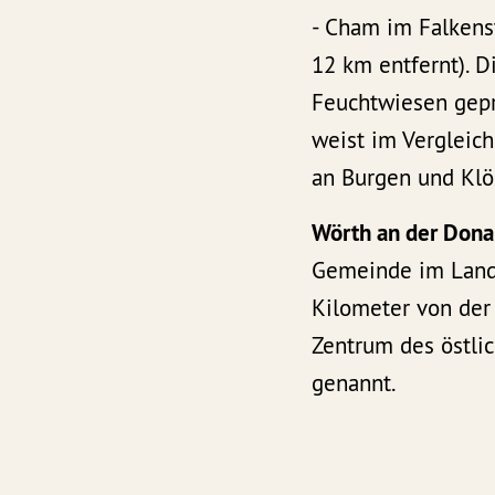
- Cham im Falkenst
12 km entfernt). D
Feuchtwiesen gepr
weist im Vergleic
an Burgen und Klös
Wörth an der Don
Gemeinde im Landk
Kilometer von der 
Zentrum des östli
genannt.