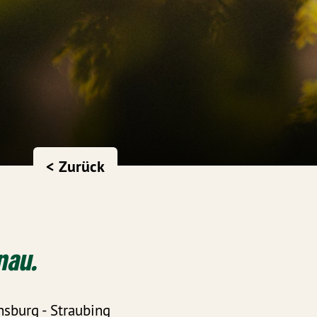
< Zurück
nau.
nsburg - Straubing