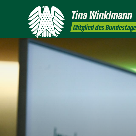
Tina
Winklmann
Mitglied des Bundestag