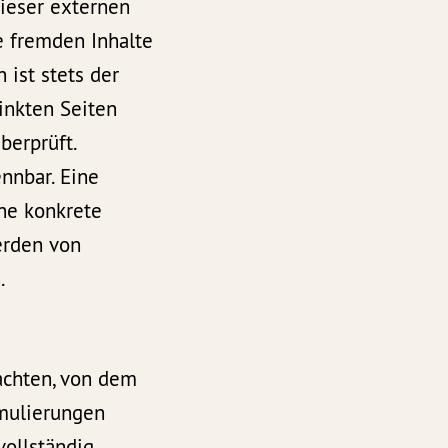
dieser externen
e fremden Inhalte
 ist stets der
linkten Seiten
berprüft.
nnbar. Eine
hne konkrete
erden von
.
rachten, von dem
rmulierungen
vollständig