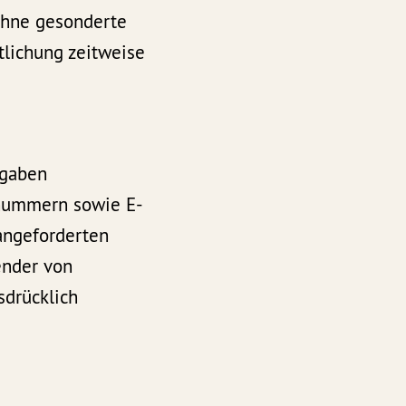
 ohne gesonderte
tlichung zeitweise
ngaben
axnummern sowie E-
angeforderten
sender von
sdrücklich