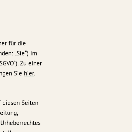
her für die
den: „Sie“) im
SGVO“). Zu einer
angen Sie
hier
.
f diesen Seiten
eitung,
 Urheberrechtes