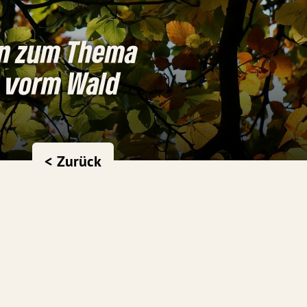
on zum Thema
g vorm Wald
< Zurück