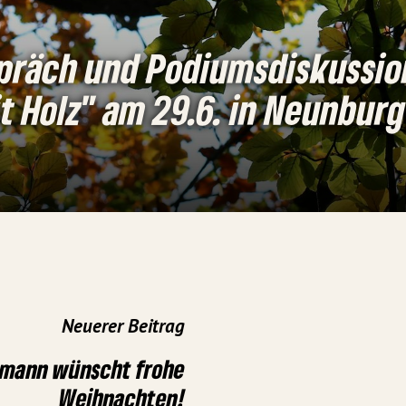
präch und Podiumsdiskussi
t Holz" am 29.6. in Neunbur
Neuerer Beitrag
lmann wünscht frohe
Weihnachten!