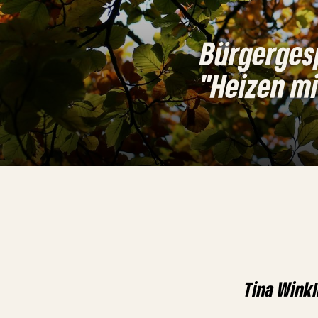
Bürgerges
"Heizen mi
Tina Wink