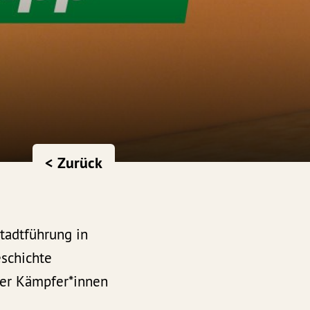
< Zurück
tadtführung in
eschichte
der Kämpfer*innen