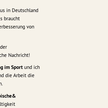
mus in Deutschland
Es braucht
erbesserung von
u
der
che Nachricht!
ng im Sport
und ich
d die Arbeit die
n.
pische&
tigkeit