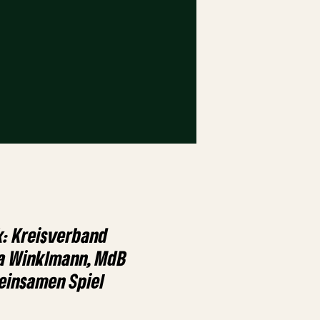
k: Kreisverband
a Winklmann, MdB
einsamen Spiel