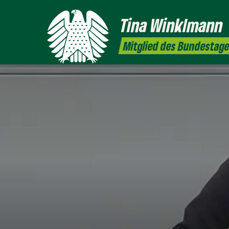
Tina
Winklmann
Mitglied des Bundestag