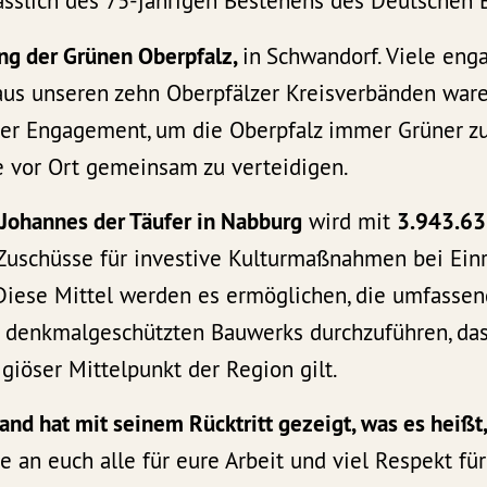
sslich des 75-jährigen Bestehens des Deutschen 
g der Grünen Oberpfalz,
in
Schwandorf. Viele eng
aus unseren zehn Oberpfälzer Kreisverbänden ware
er Engagement, um die Oberpfalz immer Grüner 
 vor Ort gemeinsam zu verteidigen.
. Johannes der Täufer in Nabburg
wird mit
3.943.63
uschüsse für investive Kulturmaßnahmen bei Ein
. Diese Mittel werden es ermöglichen, die umfasse
 denkmalgeschützten Bauwerks durchzuführen, das
igiöser Mittelpunkt der Region gilt.
nd hat mit seinem Rücktritt gezeigt, was es heißt
 an euch alle für eure Arbeit und viel Respekt für 