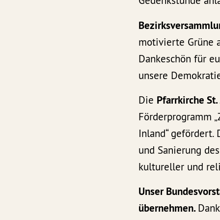
Gedenkstunde anlä
Bezirksversammlun
motivierte Grüne 
Dankeschön für eu
unsere Demokratie
Die
Pfarrkirche St
Förderprogramm „Z
Inland“ gefördert
und Sanierung des
kultureller und rel
Unser Bundesvorsta
übernehmen.
Danke