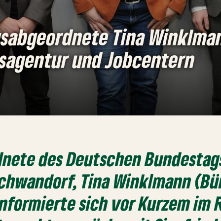
sabgeordnete Tina Winklma
tsagentur und Jobcentern
dnete des Deutschen Bundestags
Schwandorf, Tina Winklmann (Bü
informierte sich vor Kurzem im