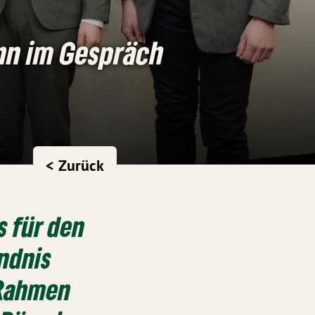
nn im Gespräch
< Zurück
 für den
ndnis
 Rahmen