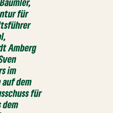
 Bäumler,
ntur für
ftsführer
l,
adt Amberg
 Sven
rs im
n auf dem
usschuss für
s dem