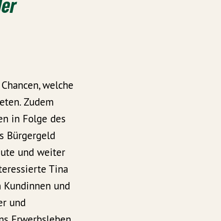
der
 Chancen, welche
ieten. Zudem
en in Folge des
as Bürgergeld
gute und weiter
teressierte Tina
en Kundinnen und
er und
ins Erwerbsleben