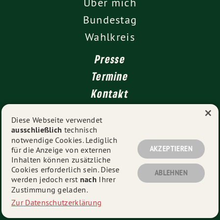
Über mich
Bundestag
Wahlkreis
Presse
Termine
Kontakt
×
Leichte Sprache
Diese Webseite verwendet
ausschließlich
technisch
Impressum
notwendige Cookies. Lediglich
Datenschutz
AKZEPTIEREN
für die Anzeige von externen
Inhalten können zusätzliche
Cookies erforderlich sein. Diese
ABLEHNEN
werden jedoch erst
nach
Ihrer
© 2026
Tina Winklmann MdB
- Alle Rechte vorbehalten.
Zustimmung geladen.
Zur Datenschutzerklärung