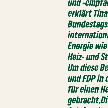
und -empfä
erklärt Tin
Bundestags
internation
Energie wie
Heiz- und S
Um diese B
und FDP in 
für einen H
gebracht.Di