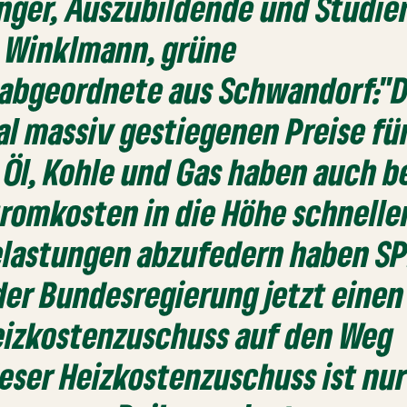
nger, Auszubildende und Studie
a Winklmann, grüne
abgeordnete aus Schwandorf:"D
al massiv gestiegenen Preise für
 Öl, Kohle und Gas haben auch be
tromkosten in die Höhe schnelle
elastungen abzufedern haben SP
der Bundesregierung jetzt einen
eizkostenzuschuss auf den Weg
eser Heizkostenzuschuss ist nur