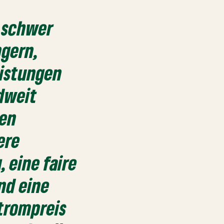
 schwer
gern,
eistungen
dweit
den
ere
 eine faire
nd eine
trompreis