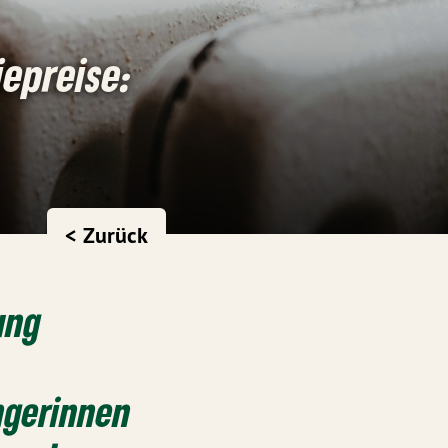
epreise:
< Zurück
ung
ngerinnen