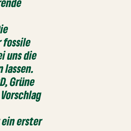
rende
ie
 fossile
i uns die
n lassen.
D, Grüne
 Vorschlag
 ein erster