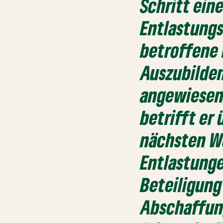
Schritt ein
Entlastung
betroffene
Auszubilden
angewiesen
betrifft er
nächsten W
Entlastunge
Beteiligung
Abschaffun