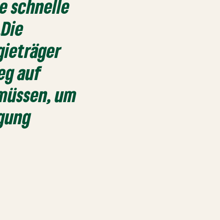
e schnelle
.Die
gieträger
eg auf
 müssen, um
rgung