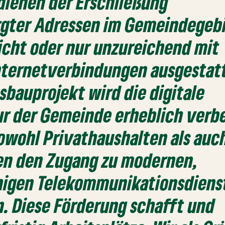
 dienen der Erschließung
rgter Adressen im Gemeindegebi
nicht oder nur unzureichend mit
nternetverbindungen ausgestat
usbauprojekt wird die digitale
ur der Gemeinde erheblich verb
owohl Privathaushalten als auc
n den Zugang zu modernen,
higen Telekommunikationsdiens
. Diese Förderung schafft und