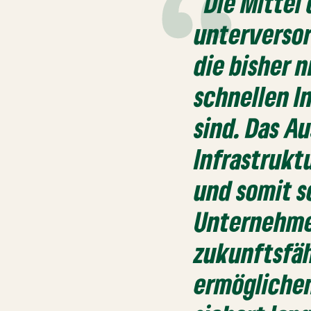
“Die Mittel
unterverso
die bisher 
schnellen I
sind. Das A
Infrastrukt
und somit s
Unternehme
zukunftsfä
ermöglichen