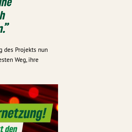
rüne
ch
n.”
g des Projekts nun
esten Weg, ihre