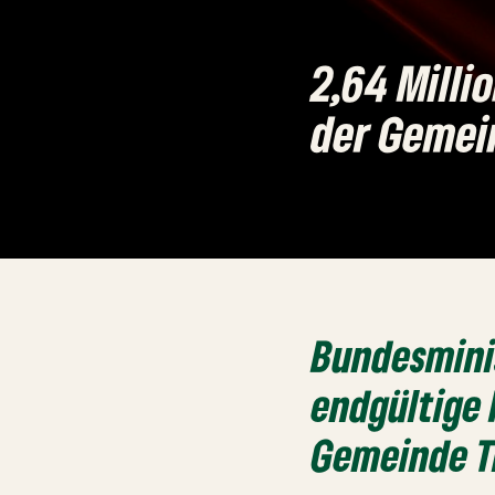
2,64 Milli
der Gemei
Bundesminis
endgültige 
Gemeinde T