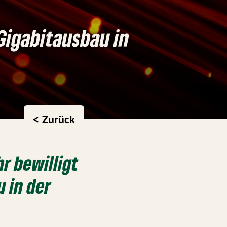
Gigabitausbau in
< Zurück
r bewilligt
 in der