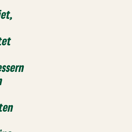
et,
tet
essern
h
ten