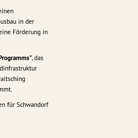
einen
usbau in der
eine Förderung in
-Programms"
, das
dinfrastruktur
raitsching
immt.
n für Schwandorf