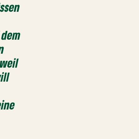
üssen
f dem
n
 weil
ill
eine