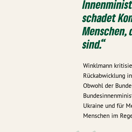
Innenminist
schadet Ko
Menschen, 
sind.“
Winklmann kritisi
Rückabwicklung int
Obwohl der Bundest
Bundesinnenminist
Ukraine und für Me
Menschen im Rege