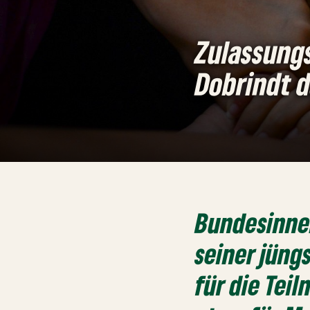
Zulassungs
Dobrindt d
Bundesinne
seiner jüng
für die Tei