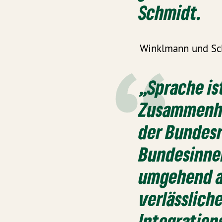
Schmidt.
Winklmann und Sch
„Sprache is
Zusammenha
der Bundesr
Bundesinne
umgehend a
verlässlich
Integration