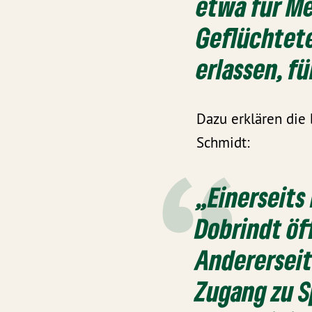
etwa für M
Geflüchtete
erlassen, f
Dazu erklären die
Schmidt:
„Einerseits
Dobrindt öf
Andererseit
Zugang zu S