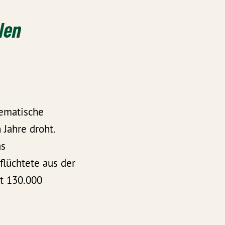
len
tematische
 Jahre droht.
as
lüchtete aus der
st 130.000