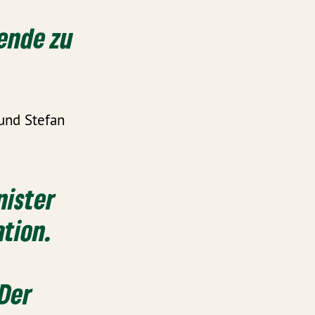
sende zu
und Stefan
nister
ation.
 Der