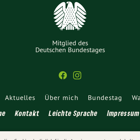
Mitglied des
Deutschen Bundestages
Aktuelles
Über mich
Bundestag
Wa
ne
Kontakt
Leichte Sprache
Impressum
© 2026
Tina Winklmann MdB
- Alle Rechte vorbehalten.