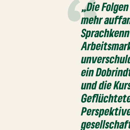
„Die Folge
mehr auffa
Sprachkenn
Arbeitsmark
unverschuld
ein Dobrind
und die Kur
Geflüchtete
Perspektiv
gesellschaf