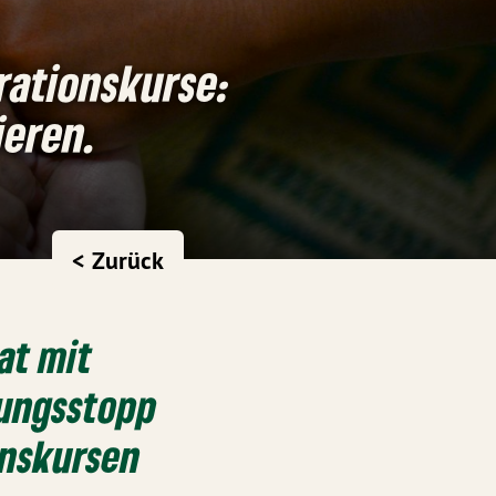
rationskurse:
ieren.
< Zurück
at mit
sungsstopp
onskursen