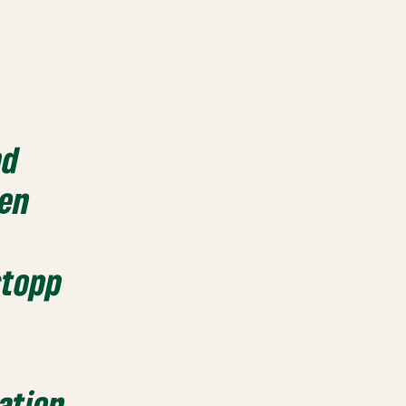
nd
gen
stopp
ation