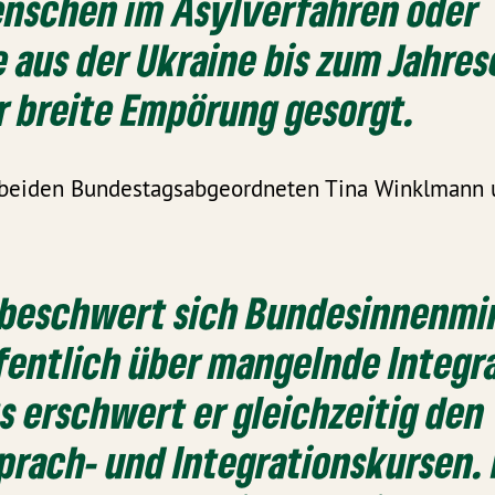
enschen im Asylverfahren oder
 aus der Ukraine bis zum Jahre
ür breite Empörung gesorgt.
 beiden Bundestagsabgeordneten Tina Winklmann 
 beschwert sich Bundesinnenmi
fentlich über mangelnde Integr
s erschwert er gleichzeitig den
prach- und Integrationskursen.