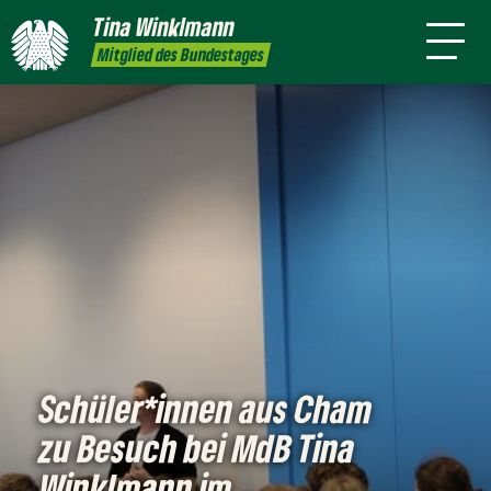
mich
Tina
Winklmann
Presse
Termine
Kontakt
Leichte
Mitglied des Bundestages
Sprache
Schüler*innen aus Cham
zu Besuch bei MdB Tina
Winklmann im