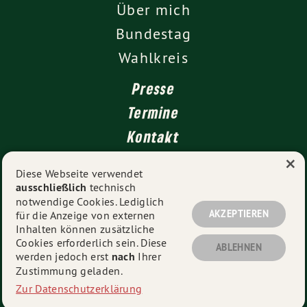
Über mich
Bundestag
Wahlkreis
Presse
Termine
Kontakt
×
Leichte Sprache
Diese Webseite verwendet
ausschließlich
technisch
Impressum
notwendige Cookies. Lediglich
Datenschutz
AKZEPTIEREN
für die Anzeige von externen
Inhalten können zusätzliche
Cookies erforderlich sein. Diese
ABLEHNEN
werden jedoch erst
nach
Ihrer
© 2026
Tina Winklmann MdB
- Alle Rechte vorbehalten.
Zustimmung geladen.
Zur Datenschutzerklärung