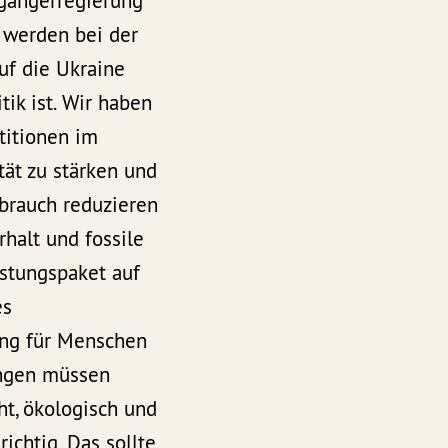
rgängerregierung
r werden bei der
auf die Ukraine
tik ist. Wir haben
titionen im
tät zu stärken und
brauch reduzieren
halt und fossile
astungspaket auf
es
ung für Menschen
tungen müssen
ht, ökologisch und
ichtig. Das sollte