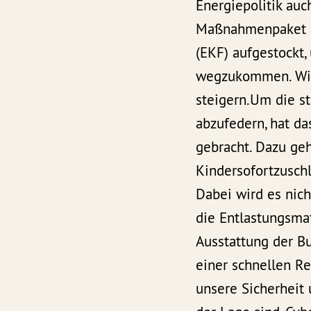
Energiepolitik auch
Maßnahmenpaket au
(EKF) aufgestockt,
wegzukommen. Wir 
steigern.Um die s
abzufedern, hat da
gebracht. Dazu geh
Kindersofortzusch
Dabei wird es nich
die Entlastungsmaß
Ausstattung der Bu
einer schnellen R
unsere Sicherheit 