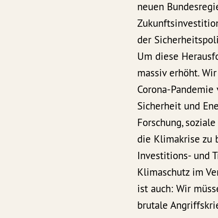
neuen Bundesregier
Zukunftsinvestitio
der Sicherheitspol
Um diese Herausfo
massiv erhöht. Wi
Corona-Pandemie ve
Sicherheit und En
Forschung, sozial
die Klimakrise zu
Investitions- und 
Klimaschutz im Ver
ist auch: Wir müss
brutale Angriffskr