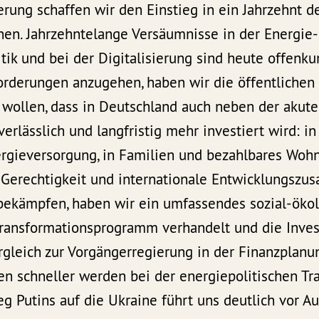
ung schaffen wir den Einstieg in ein Jahrzehnt d
nen. Jahrzehntelange Versäumnisse in der Energie- 
itik und bei der Digitalisierung sind heute offenku
rderungen anzugehen, haben wir die öffentlichen 
r wollen, dass in Deutschland auch neben der akut
rlässlich und langfristig mehr investiert wird: in
ergieversorgung, in Familien und bezahlbares Wohn
e Gerechtigkeit und internationale Entwicklungsz
 bekämpfen, haben wir ein umfassendes sozial-öko
Transformationsprogramm verhandelt und die Inves
gleich zur Vorgängerregierung in der Finanzplanun
en schneller werden bei der energiepolitischen Tr
ieg Putins auf die Ukraine führt uns deutlich vor A