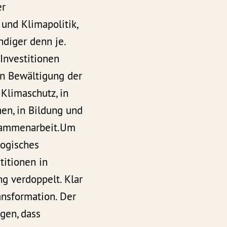
er
und Klimapolitik,
ndiger denn je.
Investitionen
en Bewältigung der
 Klimaschutz, in
en, in Bildung und
usammenarbeit.Um
logisches
titionen in
g verdoppelt. Klar
ansformation. Der
ugen, dass