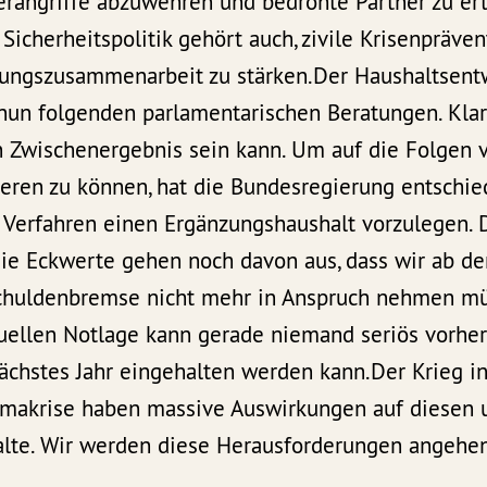
erangriffe abzuwehren und bedrohte Partner zu ert
icherheitspolitik gehört auch, zivile Krisenpräven
lungszusammenarbeit zu stärken.Der Haushaltsentw
nun folgenden parlamentarischen Beratungen. Klar 
n Zwischenergebnis sein kann. Um auf die Folgen 
ieren zu können, hat die Bundesregierung entschie
 Verfahren einen Ergänzungshaushalt vorzulegen. 
Die Eckwerte gehen noch davon aus, dass wir ab d
Schuldenbremse nicht mehr in Anspruch nehmen mü
tuellen Notlage kann gerade niemand seriös vorher
chstes Jahr eingehalten werden kann.Der Krieg in
imakrise haben massive Auswirkungen auf diesen 
te. Wir werden diese Herausforderungen angehen