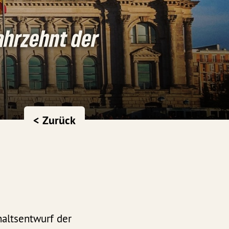
ahrzehnt der
< Zurück
altsentwurf der