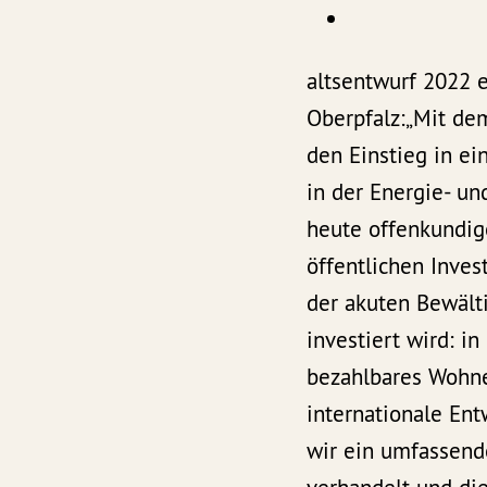
altsentwurf 2022 
Oberpfalz:„Mit de
den Einstieg in ei
in der Energie- und
heute offenkundig
öffentlichen Inves
der akuten Bewält
investiert wird: i
bezahlbares Wohnen
internationale En
wir ein umfassend