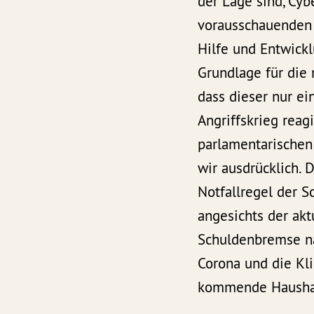
der Lage sind, Cyb
vorausschauenden S
Hilfe und Entwick
Grundlage für die 
dass dieser nur ei
Angriffskrieg reag
parlamentarischen
wir ausdrücklich. 
Notfallregel der 
angesichts der ak
Schuldenbremse nä
Corona und die Kl
kommende Haushal