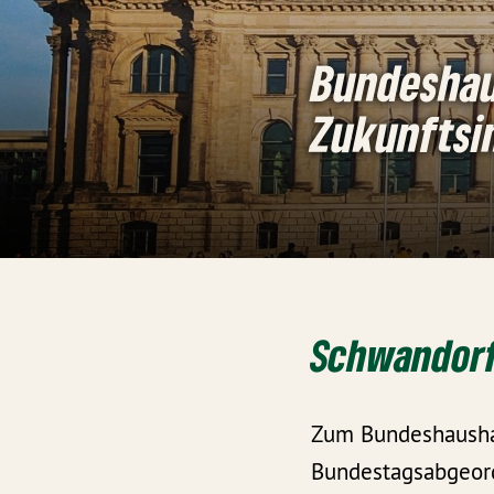
Bundeshaus
Zukunftsi
Schwandorf
Zum Bundeshaushal
Bundestagsabgeord