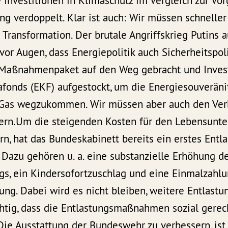
 Investitionen in Klimaschutz im Vergleich zur Vo
ng verdoppelt. Klar ist auch: Wir müssen schnelle
 Transformation. Der brutale Angriffskrieg Putins 
vor Augen, dass Energiepolitik auch Sicherheitspoli
s Maßnahmenpaket auf den Weg gebracht und Inves
fonds (EKF) aufgestockt, um die Energiesouveräni
 Gas wegzukommen. Wir müssen aber auch den Ver
gern.Um die steigenden Kosten für den Lebensunter
n, hat das Bundeskabinett bereits ein erstes Entl
Dazu gehören u. a. eine substanzielle Erhöhung d
gs, ein Kindersofortzuschlag und eine Einmalzahl
ung. Dabei wird es nicht bleiben, weitere Entlas
chtig, dass die Entlastungsmaßnahmen sozial gerec
.Die Ausstattung der Bundeswehr zu verbessern, ist r