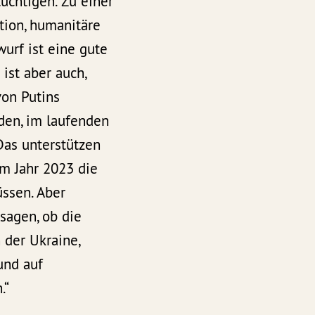
üchtigen. Zu einer
tion, humanitäre
urf ist eine gute
ist aber auch,
von Putins
den, im laufenden
Das unterstützen
em Jahr 2023 die
ssen. Aber
sagen, ob die
 der Ukraine,
und auf
.“