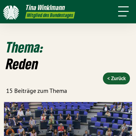
mich
Tina
Winklmann
Presse
Termine
Kontakt
Leichte
Mitglied des Bundestages
Sprache
Thema:
Reden
< Zurück
15 Beiträge zum Thema