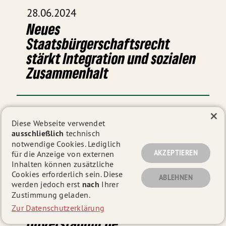
28.06.2024
Neues
Staatsbürgerschaftsrecht
stärkt Integration und sozialen
Zusammenhalt
×
04.06.2024
Diese Webseite verwendet
Startchancen-Programm: Gute
ausschließlich
technisch
Nachrichten für 12 Schulen in
notwendige Cookies. Lediglich
AKZEPTIEREN
für die Anzeige von externen
der Oberpfalz
Inhalten können zusätzliche
Cookies erforderlich sein. Diese
ABLEHNEN
werden jedoch erst
nach
Ihrer
Zustimmung geladen.
10.05.2024
Zur Datenschutzerklärung
Unverständliche